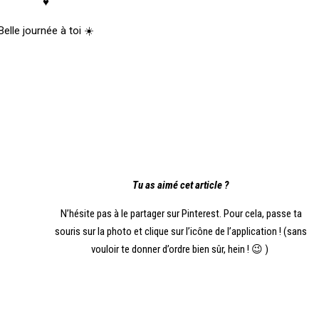
♥
Belle journée à toi ☀️
Tu as aimé cet article ?
N’hésite pas à le partager sur Pinterest. Pour cela, passe ta
souris sur la photo et clique sur l’icône de l’application ! (sans
vouloir te donner d’ordre bien sûr, hein ! 😉 )