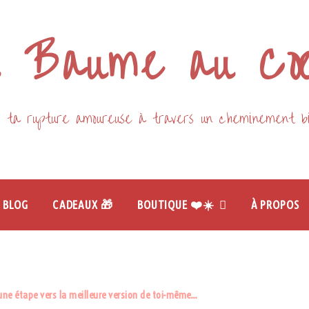
 Baume au C
 ta rupture amoureuse à travers un cheminement bie
BLOG
CADEAUX 🎁
BOUTIQUE ❤️☀️
À PROPOS
PENSÉES DU JOUR
une étape vers la meilleure version de toi-même…