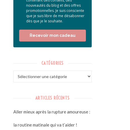
contenant des conseils, des
nouveautés du blog et des offres
promotionnelles. Je suis consciente
que je suis libre de me désabonner
dès que je le souhaite.
Recevoir mon cadeau
CATÉGORIES
ARTICLES RÉCENTS
Aller mieux après la rupture amoureuse :
la routine matinale qui va t’aider !