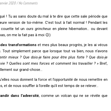
anvier 2020
/
No Comments
ué ! Tu as sans doute du mal à te dire que cette sale période que
eure version de toi-même. C’est tout à fait normal ! Pendant les
 couette tel un
ours grincheux
en pleine hibernation… ou devant
 pas, on me la fait pas à moi 😉)
ndes transformations
et mes plus beaux progrès, je les ai vécus
s. Tout simplement parce que lorsque tout va bien, nous n’avons
ir mieux ? Que dois-je faire pour être plus forte ? Que dois-je
vie ? Quelles sont mes forces et comment les travailler ? »
Bref,
tellement sur grand-chose…
elles nous donnent la force et l’opportunité de nous remettre en
 et de nous souffler à l’oreille qu’il est temps de se relever…
randir dans l’adversité
, comme un volcan qui ne se révèle que