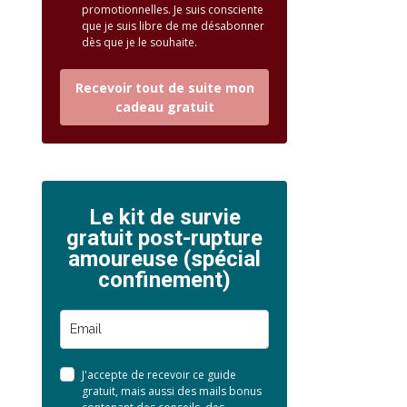
promotionnelles. Je suis consciente
que je suis libre de me désabonner
dès que je le souhaite.
Recevoir tout de suite mon
cadeau gratuit
Le kit de survie
gratuit post-rupture
amoureuse (spécial
confinement)
J'accepte de recevoir ce guide
gratuit, mais aussi des mails bonus