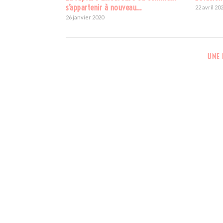
s’appartenir à nouveau…
22 avril 20
26 janvier 2020
UNE 