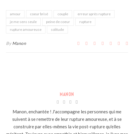
amour
coeur brisé
couple
erreur après rupture
je me sens seule
peine de coeur
rupture
rupture amoureuse
solitude
By
Manon
MANON
Manon, enchantée ! J'accompagne les personnes qui me
suivent à se remettre de leur rupture amoureuse, et à se
construire par elles-mêmes la vie post-rupture qu'elles