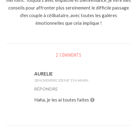
méritent. Toujours avec empathie et bienveillance, je livre mes
conseils pour affronter plus sereinement le difficile passage
d'en couple à célibataire, avec toutes les galères
émotionnelles que cela implique !
2 COMMENTS
AURELIE
28 NOVEMBRE 2019 AT 15 H 44 MIN
RÉPONDRE
Haha, je les ai toutes faites 😅