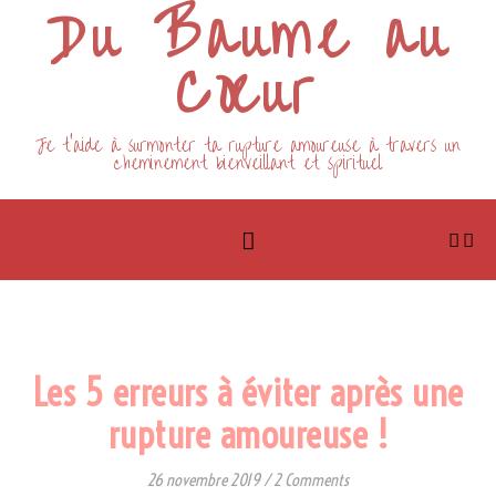
Du Baume au
Cœur
Je t'aide à surmonter ta rupture amoureuse à travers un
cheminement bienveillant et spirituel
,
RÉCUPÉRER SON EX
RUPTURE AMOUREUSE
Les 5 erreurs à éviter après une
rupture amoureuse !
26 novembre 2019
/
2 Comments