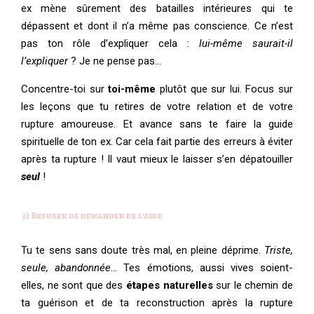
ex mène sûrement des batailles intérieures qui te
dépassent et dont il n’a même pas conscience. Ce n’est
pas ton rôle d’expliquer cela :
lui-même saurait-il
l’expliquer
? Je ne pense pas…
Concentre-toi sur
toi-même
plutôt que sur lui. Focus sur
les leçons que tu retires de votre relation et de votre
rupture amoureuse. Et avance sans te faire la guide
spirituelle de ton ex. Car cela fait partie des erreurs à éviter
après ta rupture ! Il vaut mieux le laisser s’en dépatouiller
seul
!
3) Refuser de demander de l'aide
Tu te sens sans doute très mal, en pleine déprime.
Triste,
seule, abandonnée
… Tes émotions, aussi vives soient-
elles, ne sont que des
étapes naturelles
sur le chemin de
ta guérison et de ta reconstruction après la rupture