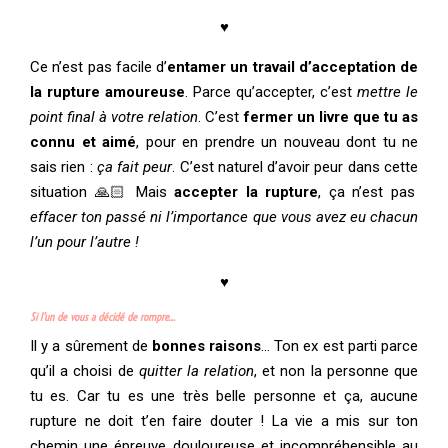
♥
Ce n’est pas facile d’
entamer un travail d’acceptation de
la rupture amoureuse
. Parce qu’accepter, c’est
mettre le
point final à votre relation
. C’est
fermer un livre que tu as
connu et aimé
, pour en prendre un nouveau dont tu ne
sais rien :
ça fait peur
. C’est naturel d’avoir peur dans cette
situation 🙏🏻 Mais
accepter la rupture
, ça n’est pas
effacer ton passé ni l’importance que vous avez eu chacun
l’un pour l’autre !
♥
Si l’un de vous a décidé de rompre…
Il y a sûrement de
bonnes raisons
… Ton ex est parti parce
qu’il a choisi de
quitter la relation
, et non la personne que
tu es. Car tu es une très belle personne et ça, aucune
rupture ne doit t’en faire douter ! La vie a mis sur ton
chemin une épreuve douloureuse et incompréhensible au