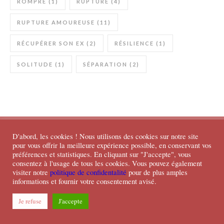
ROMPRE
(1)
RUPTURE
(4)
RUPTURE AMOUREUSE
(11)
RÉCUPÉRER SON EX
(2)
RÉSILIENCE
(1)
SOLITUDE
(1)
SÉPARATION
(2)
D'abord, les cookies ! Nous utilisons des cookies sur notre site
pour vous offrir la meilleure expérience possible, en conservant vos
Mentions légales
préférences et statistiques. En cliquant sur "J'accepte", vous
consentez à l'usage de tous les cookies. Vous pouvez également
visiter notre
politique de confidentalité
pour de plus amples
informations et fournir votre consentement avisé.
Politique de confidentialité
Je refuse
J'accepte