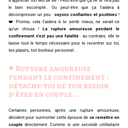
à apprécier ton lieu de vie ! Peut-être que ça ne te fera pas
le bien escompté… Ou peut-être que ça t’aidera à
décompresser un peu :
soyons confiantes et positives
!
❤️ Promis, cela t’aidera à te sentir mieux, ne serait-ce
qu’un chouia !
La rupture amoureuse pendant le
confinement n’est pas une fatalité
: au contraire, elle te
laisse tout le temps nécessaire pour te recentrer sur toi,
tes plaisirs, ton bonheur personnel…
♥️ Rupture amoureuse
pendant le confinement :
détache-toi de ton besoin
d'être en couple...
Certaines personnes, après une rupture amoureuse,
décident pour surmonter cette épreuve de
se remettre en
couple
directement. Comme si
une seconde célibataire