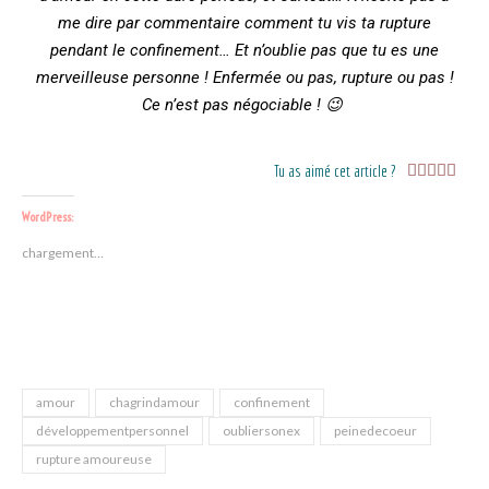
me dire par commentaire comment tu vis ta rupture
pendant le confinement… Et n’oublie pas que tu es une
merveilleuse personne ! Enfermée ou pas, rupture ou pas !
Ce n’est pas négociable ! 😉
Tu as aimé cet article ?





WordPress:
chargement…
amour
chagrindamour
confinement
développementpersonnel
oubliersonex
peinedecoeur
rupture amoureuse